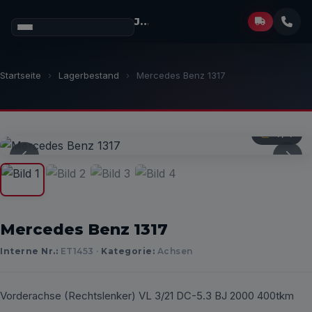
Josef Müller
GmbH
Startseite
›
Lagerbestand
›
Mercedes Benz 1317
1
/ 4
Mercedes Benz 1317
Interne Nr.:
ET1453 ·
Kategorie:
Achsen
Vorderachse (Rechtslenker) VL 3/21 DC-5.3 BJ 2000 400tkm