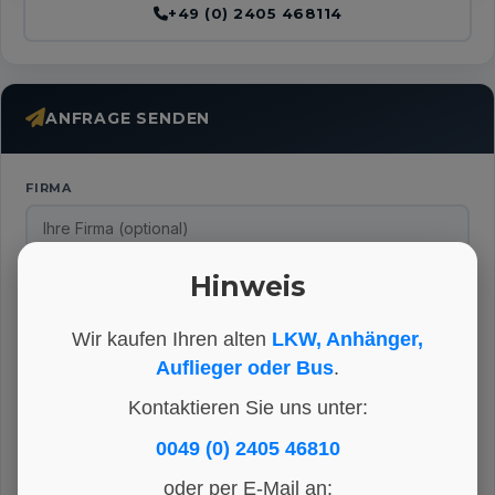
+49 (0) 2405 468114
ANFRAGE SENDEN
FIRMA
NAME
*
Hinweis
Wir kaufen Ihren alten
LKW, Anhänger,
Auflieger oder Bus
.
TELEFON
*
Kontaktieren Sie uns unter:
0049 (0) 2405 46810
E-MAIL
*
oder per E-Mail an: