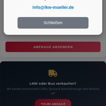
info@lkw-mueller.de
IHRE NACHRICHT
*
Schließen
LKW oder Bus verkaufen?
Wir kaufen bundesweit LKWs, Busse & Nutzfahrzeuge aller Marken
an!
ZUM ANKAUF