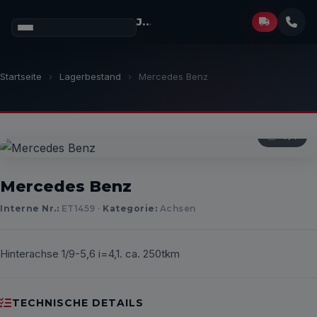
Josef Müller
GmbH
Startseite
›
Lagerbestand
›
Mercedes Benz
1
/ 1
Mercedes Benz
Interne Nr.:
ET1459 ·
Kategorie:
Achsen
Hinterachse 1/9-5,6 i=4,1. ca. 250tkm
TECHNISCHE DETAILS