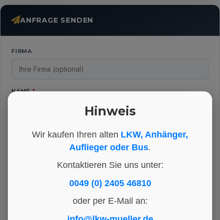
ANFRAGE SENDEN
FIRMA
NAME
*
Hinweis
TELEFON
*
Wir kaufen Ihren alten
LKW, Anhänger,
Auflieger oder Bus
.
Kontaktieren Sie uns unter:
E-MAIL
*
0049 (0) 2405 46810
oder per E-Mail an:
IHRE NACHRICHT
*
info@lkw-mueller.de