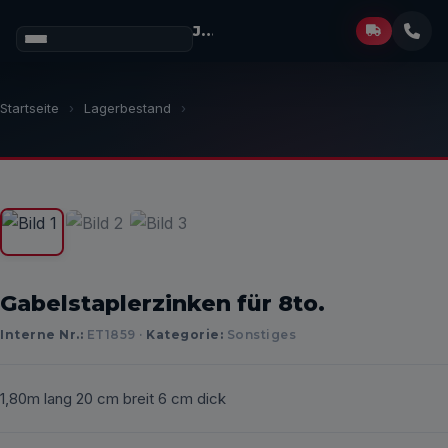
Josef Müller
GmbH
Startseite
›
Lagerbestand
›
1
/ 3
Gabelstaplerzinken für 8to.
Interne Nr.:
ET1859 ·
Kategorie:
Sonstiges
1,80m lang 20 cm breit 6 cm dick