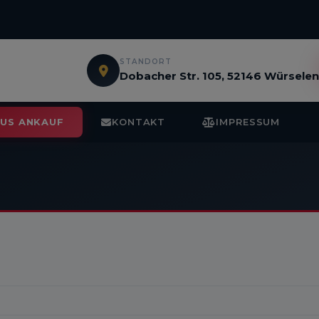
STANDORT
Dobacher Str. 105, 52146 Würsele
BUS ANKAUF
KONTAKT
IMPRESSUM
1
/ 