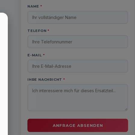
NAME
*
TELEFON
*
E-MAIL
*
IHRE NACHRICHT
*