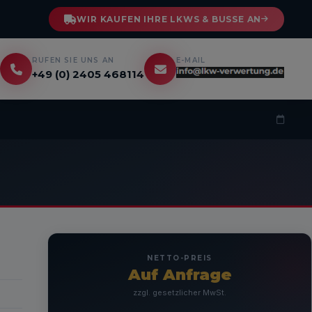
WIR KAUFEN IHRE LKWS & BUSSE AN
RUFEN SIE UNS AN
E-MAIL
n
+49 (0) 2405 468114
0
NETTO-PREIS
Auf Anfrage
zzgl. gesetzlicher MwSt.