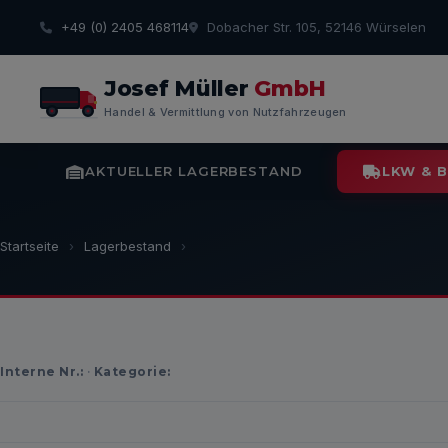
+49 (0) 2405 468114
Dobacher Str. 105, 52146 Würselen
Josef Müller
GmbH
Handel & Vermittlung von Nutzfahrzeugen
AKTUELLER LAGERBESTAND
LKW & 
Startseite
›
Lagerbestand
›
Interne Nr.:
·
Kategorie: