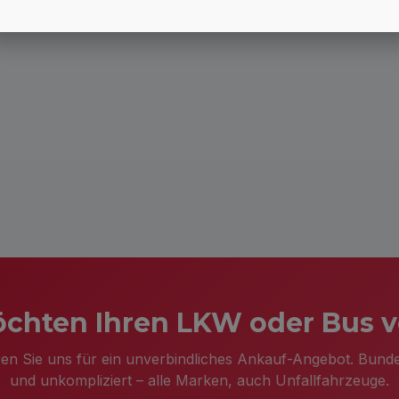
chten Ihren LKW oder Bus 
ren Sie uns für ein unverbindliches Ankauf-Angebot. Bundes
und unkompliziert – alle Marken, auch Unfallfahrzeuge.