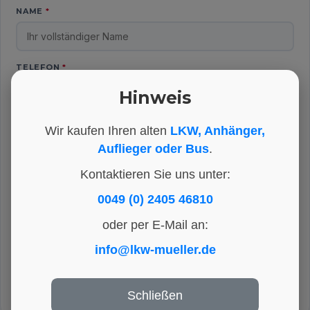
NAME
*
TELEFON
*
Hinweis
E-MAIL
*
Wir kaufen Ihren alten
LKW, Anhänger,
Auflieger oder Bus
.
Kontaktieren Sie uns unter:
IHRE NACHRICHT
*
0049 (0) 2405 46810
oder per E-Mail an:
info@lkw-mueller.de
Schließen