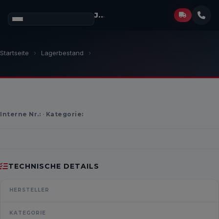
Josef Müller
GmbH
Startseite
›
Lagerbestand
›
1
/ 0
Interne Nr.:
·
Kategorie:
TECHNISCHE DETAILS
HERSTELLER
KATEGORIE