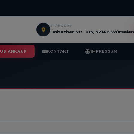
STANDORT
Dobacher Str. 105, 52146 Würsele
BUS ANKAUF
KONTAKT
IMPRESSUM
1
/ 