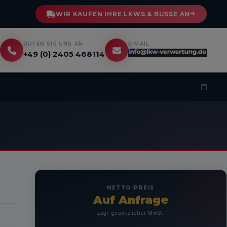
WIR KAUFEN IHRE LKWS & BUSSE AN
RUFEN SIE UNS AN
E-MAIL
n
+49 (0) 2405 468114
0
NETTO-PREIS
Auf Anfrage
zzgl. gesetzlicher MwSt.