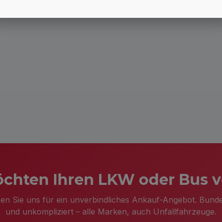
chten Ihren LKW oder Bus 
ren Sie uns für ein unverbindliches Ankauf-Angebot. Bundes
und unkompliziert – alle Marken, auch Unfallfahrzeuge.