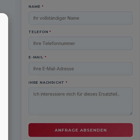
NAME
*
TELEFON
*
E-MAIL
*
IHRE NACHRICHT
*