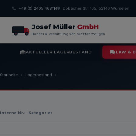
+49 (0) 2405 468114
Dobacher Str. 105, 52146 Würselen
Josef Müller
GmbH
Handel & Vermittlung von Nutzfahrzeugen
AKTUELLER LAGERBESTAND
LKW & 
Startseite
›
Lagerbestand
›
Interne Nr.:
·
Kategorie: