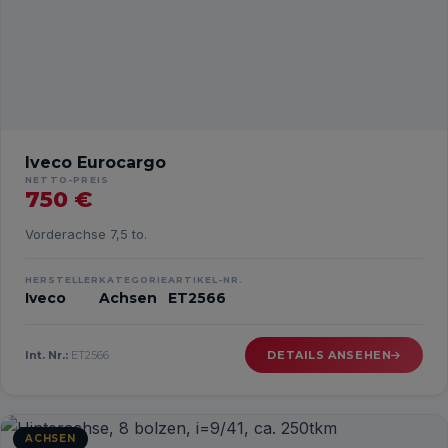
Iveco Eurocargo
NETTO-PREIS
750 €
Vorderachse 7,5 to.
HERSTELLER
KATEGORIE
ARTIKEL-NR.
Iveco
Achsen
ET2566
Int. Nr.:
ET2566
DETAILS ANSEHEN
ACHSEN