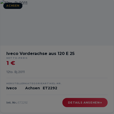
ACHSEN
Iveco Vorderachse aus 120 E 25
NETTO-PREIS
1 €
12to. Bj.2011
HERSTELLER
KATEGORIE
ARTIKEL-NR.
Iveco
Achsen
ET2292
Int. Nr.:
ET2292
DETAILS ANSEHEN