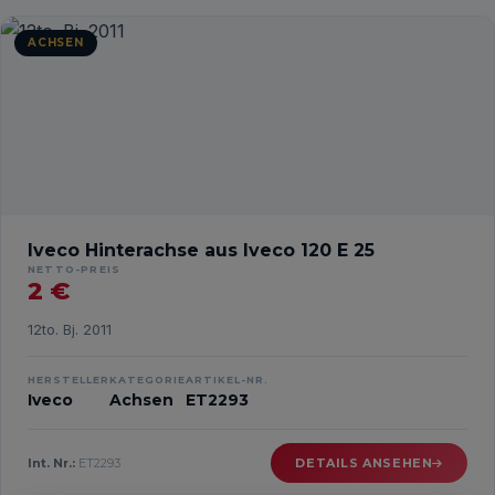
ACHSEN
Iveco Hinterachse aus Iveco 120 E 25
NETTO-PREIS
2 €
12to. Bj. 2011
HERSTELLER
KATEGORIE
ARTIKEL-NR.
Iveco
Achsen
ET2293
Int. Nr.:
ET2293
DETAILS ANSEHEN