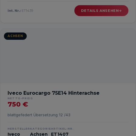
Int. Nr.:
ET1439
DETAILS ANSEHEN
ACHSEN
Iveco Eurocargo 75E14 Hinterachse
NETTO-PREIS
750 €
blattgefedert Übersetzung 12 /43
HERSTELLER
KATEGORIE
ARTIKEL-NR.
Iveco
Achsen
ET1407