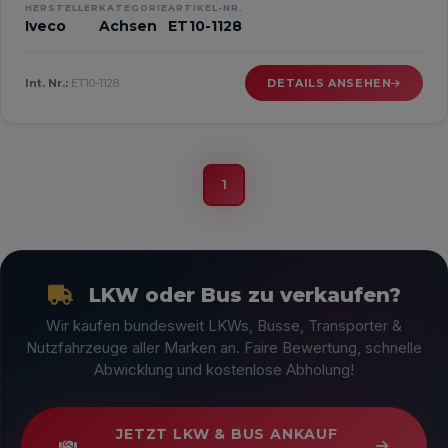
HERSTELLER
KATEGORIE
ARTIKEL-NR.
Iveco
Achsen
ET10-1128
Int. Nr.:
ET10-1128
DETAILS ANSEHEN
1
LKW oder Bus zu verkaufen?
Wir kaufen bundesweit LKWs, Busse, Transporter &
Nutzfahrzeuge aller Marken an. Faire Bewertung, schnelle
Abwicklung und kostenlose Abholung!
JETZT LKW & BUS ANKAUF