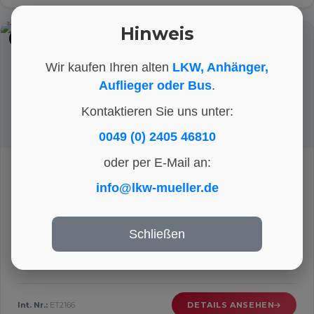
Hinweis
ACHSEN
Wir kaufen Ihren alten
LKW, Anhänger,
Auflieger oder Bus
.
Kontaktieren Sie uns unter:
0049 (0) 2405 46810
oder per E-Mail an:
Iveco Eurocargo 75 E 17 Hinterachsfedern
NETTO-PREIS
info@lkw-mueller.de
345 €
1 Paar
Schließen
HERSTELLER
KATEGORIE
ARTIKEL-NR.
Iveco
Achsen
ET2166
Int. Nr.:
ET2166
DETAILS ANSEHEN