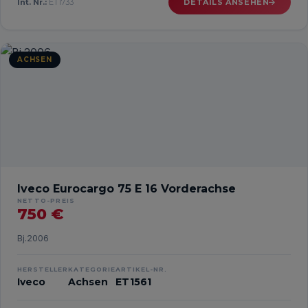
Int. Nr.:
ET1733
DETAILS ANSEHEN
ACHSEN
Iveco Eurocargo 75 E 16 Vorderachse
NETTO-PREIS
750 €
Bj.2006
HERSTELLER
KATEGORIE
ARTIKEL-NR.
Iveco
Achsen
ET1561