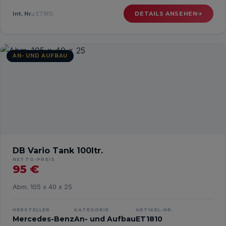
Int. Nr.:
ET1815
DETAILS ANSEHEN
AN- UND AUFBAU
DB Vario Tank 100ltr.
NETTO-PREIS
95 €
Abm. 105 x 40 x 25
HERSTELLER
KATEGORIE
ARTIKEL-NR.
Mercedes-Benz
An- und Aufbau
ET1810