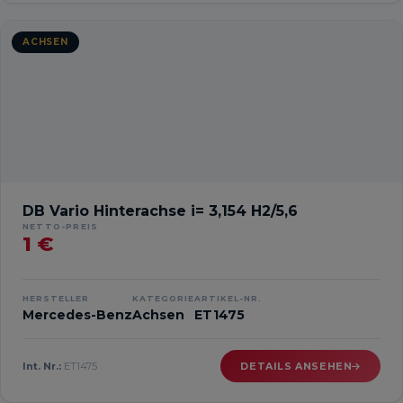
ACHSEN
DB Vario Hinterachse i= 3,154 H2/5,6
NETTO-PREIS
1 €
HERSTELLER
KATEGORIE
ARTIKEL-NR.
Mercedes-Benz
Achsen
ET1475
Int. Nr.:
ET1475
DETAILS ANSEHEN