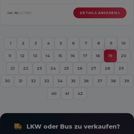
Int. Nr.:
ET1810
DETAILS ANSEHEN
1
2
3
4
5
6
7
8
9
10
11
12
13
14
15
16
17
18
19
20
21
22
23
24
25
26
27
28
29
30
31
32
33
34
35
36
37
38
39
40
41
42
LKW oder Bus zu verkaufen?