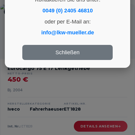
0049 (0) 2405 46810
FAHRERHAEUSER
oder per E-Mail an:
info@lkw-mueller.de
Schließen
Eurocargo 75 E 17 Lenkgetriebe
NETTO-PREIS
450 €
Bj. 2004
HERSTELLER
KATEGORIE
ARTIKEL-NR.
Iveco
Fahrerhaeuser
ET1828
Int. Nr.:
ET1828
DETAILS ANSEHEN