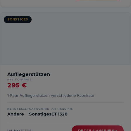
SONSTIGES
Aufliegerstützen
NETTO-PREIS
295 €
1 Paar Aufliegerstützen verschiedene Fabrikate
HERSTELLER
KATEGORIE
ARTIKEL-NR.
Andere
Sonstiges
ET1328
Int. Nr.:
ET1328
DETAILS ANSEHEN