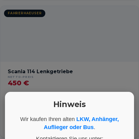
FAHRERHAEUSER
Scania 114 Lenkgetriebe
NETTO-PREIS
450 €
Hinweis
HERSTELLER
KATEGORIE
ARTIKEL-NR.
Scania
Fahrerhaeuser
ET1830
Wir kaufen Ihren alten
LKW, Anhänger,
Int. Nr.:
ET1830
DETAILS ANSEHEN
Auflieger oder Bus
.
Kontaktieren Sie uns unter: