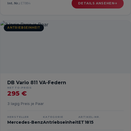
Int. Nr.:
ET884
DETAILS ANSEHEN
ANTRIEBSEINHEIT
DB Vario 811 VA-Federn
NETTO-PREIS
295 €
3 lagig Preis je Paar
HERSTELLER
KATEGORIE
ARTIKEL-NR.
Mercedes-Benz
Antriebseinheit
ET1815