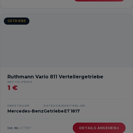
GETRIEBE
Ruthmann Vario 811 Verteilergetriebe
NETTO-PREIS
1 €
HERSTELLER
KATEGORIE
ARTIKEL-NR.
Mercedes-Benz
Getriebe
ET1817
Int. Nr.:
ET1817
DETAILS ANSEHEN