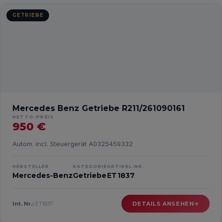
GETRIEBE
Mercedes Benz Getriebe R211/261090161
NETTO-PREIS
950 €
Autom. incl. Steuergerät A0325459332
HERSTELLER
KATEGORIE
ARTIKEL-NR.
Mercedes-Benz
Getriebe
ET1837
Int. Nr.:
ET1837
DETAILS ANSEHEN