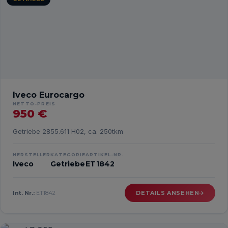
Iveco Eurocargo
NETTO-PREIS
950 €
Getriebe 2855.611 H02, ca. 250tkm
HERSTELLER
KATEGORIE
ARTIKEL-NR.
Iveco
Getriebe
ET1842
Int. Nr.:
ET1842
DETAILS ANSEHEN