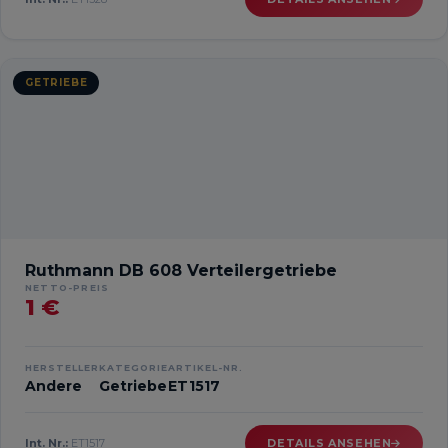
GETRIEBE
Ruthmann DB 608 Verteilergetriebe
NETTO-PREIS
1 €
HERSTELLER
KATEGORIE
ARTIKEL-NR.
Andere
Getriebe
ET1517
Int. Nr.:
ET1517
DETAILS ANSEHEN