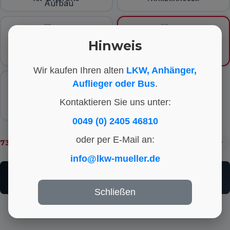
Hinweis
GETRIEBE
MOTOR
Wir kaufen Ihren alten
LKW, Anhänger,
Auflieger oder Bus
.
Kontaktieren Sie uns unter:
SONSTIGES
0049 (0) 2405 46810
oder per E-Mail an:
73
Ergebnisse gefunden
Motor
info@lkw-mueller.de
Teilenummern-Suche: Bitte exakt die Teilenummer
angeben, auch mit Leerzeichen.
Schließen