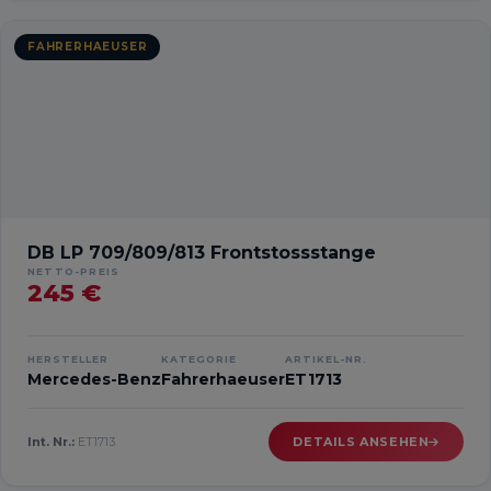
FAHRERHAEUSER
DB LP 709/809/813 Frontstossstange
NETTO-PREIS
245 €
HERSTELLER
KATEGORIE
ARTIKEL-NR.
Mercedes-Benz
Fahrerhaeuser
ET1713
Int. Nr.:
ET1713
DETAILS ANSEHEN