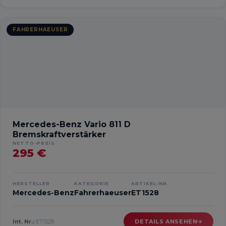
FAHRERHAEUSER
Mercedes-Benz Vario 811 D
Bremskraftverstärker
NETTO-PREIS
295 €
HERSTELLER
KATEGORIE
ARTIKEL-NR.
Mercedes-Benz
Fahrerhaeuser
ET1528
Int. Nr.:
ET1528
DETAILS ANSEHEN