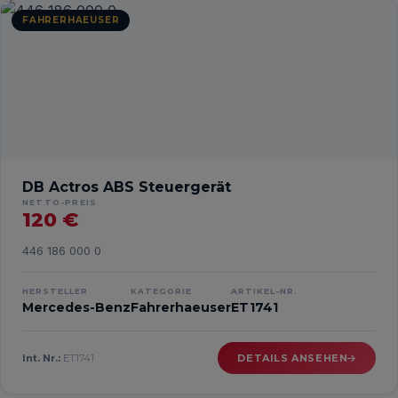
FAHRERHAEUSER
DB Actros ABS Steuergerät
NETTO-PREIS
120 €
446 186 000 0
HERSTELLER
KATEGORIE
ARTIKEL-NR.
Mercedes-Benz
Fahrerhaeuser
ET1741
Int. Nr.:
ET1741
DETAILS ANSEHEN