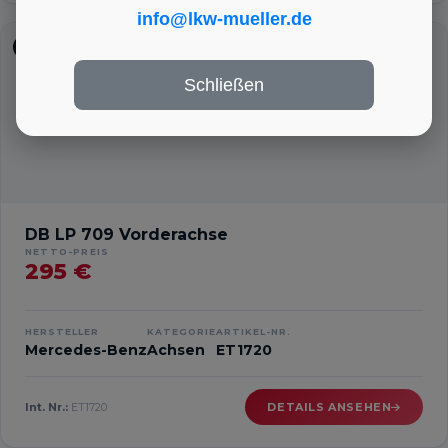
info@lkw-mueller.de
ACHSEN
Schließen
DB LP 709 Vorderachse
NETTO-PREIS
295 €
HERSTELLER
KATEGORIE
ARTIKEL-NR.
Mercedes-Benz
Achsen
ET1720
Int. Nr.:
ET1720
DETAILS ANSEHEN