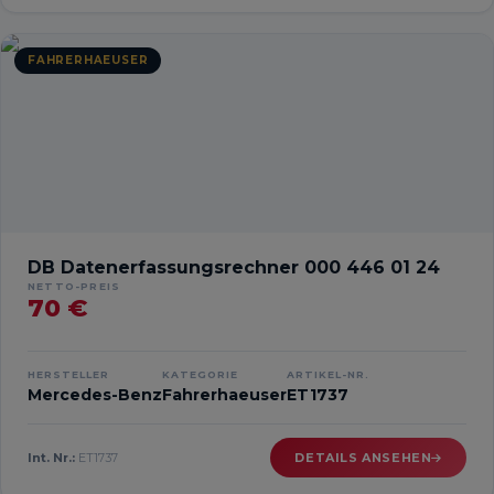
FAHRERHAEUSER
DB Datenerfassungsrechner 000 446 01 24
NETTO-PREIS
70 €
HERSTELLER
KATEGORIE
ARTIKEL-NR.
Mercedes-Benz
Fahrerhaeuser
ET1737
Int. Nr.:
ET1737
DETAILS ANSEHEN