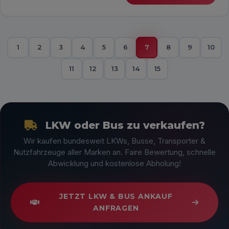
1
2
3
4
5
6
7
8
9
10
11
12
13
14
15
LKW oder Bus zu verkaufen?
Wir kaufen bundesweit LKWs, Busse, Transporter &
Nutzfahrzeuge aller Marken an. Faire Bewertung, schnelle
Abwicklung und kostenlose Abholung!
JETZT LKW & BUS ANKAUF
ANFRAGEN