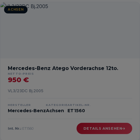
ACHSEN
Mercedes-Benz Atego Vorderachse 12to.
NETTO-PREIS
950 €
VL3/23DC Bj.2005
HERSTELLER
KATEGORIE
ARTIKEL-NR.
Mercedes-Benz
Achsen
ET1560
Int. Nr.:
ET1560
DETAILS ANSEHEN