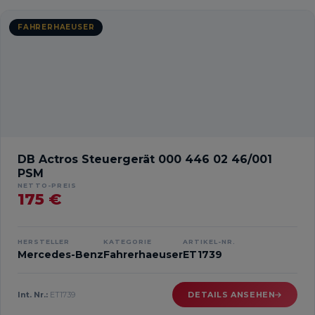
FAHRERHAEUSER
DB Actros Steuergerät 000 446 02 46/001
PSM
NETTO-PREIS
175 €
HERSTELLER
KATEGORIE
ARTIKEL-NR.
Mercedes-Benz
Fahrerhaeuser
ET1739
Int. Nr.:
ET1739
DETAILS ANSEHEN