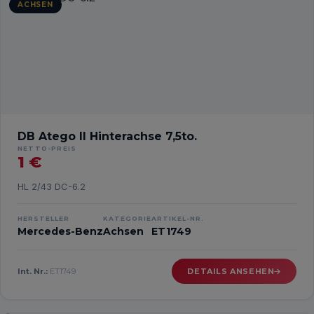
ACHSEN
DB Atego II Hinterachse 7,5to.
NETTO-PREIS
1 €
HL 2/43 DC-6.2
HERSTELLER
KATEGORIE
ARTIKEL-NR.
Mercedes-Benz
Achsen
ET1749
Int. Nr.:
ET1749
DETAILS ANSEHEN