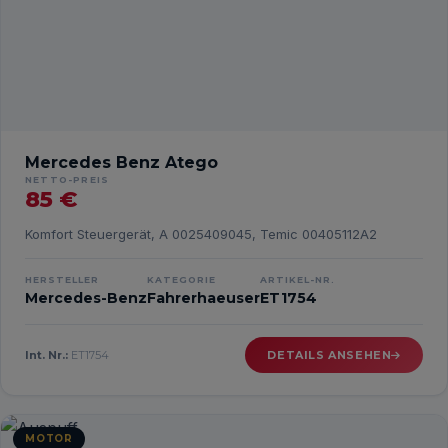
Mercedes Benz Atego
NETTO-PREIS
85 €
Komfort Steuergerät, A 0025409045, Temic 00405112A2
HERSTELLER
KATEGORIE
ARTIKEL-NR.
Mercedes-Benz
Fahrerhaeuser
ET1754
Int. Nr.:
ET1754
DETAILS ANSEHEN
MOTOR