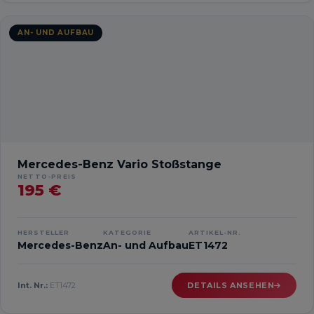
AN- UND AUFBAU
Mercedes-Benz Vario Stoßstange
NETTO-PREIS
195 €
HERSTELLER
KATEGORIE
ARTIKEL-NR.
Mercedes-Benz
An- und Aufbau
ET1472
Int. Nr.:
ET1472
DETAILS ANSEHEN