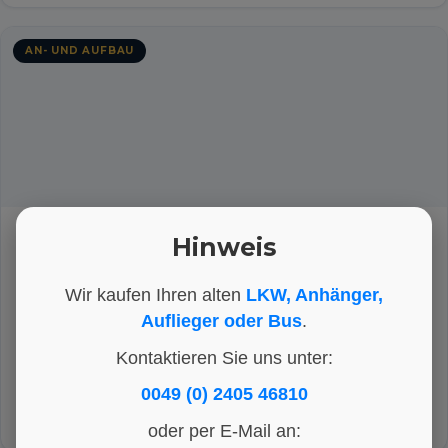
AN- UND AUFBAU
DB Atego 1828 Auspufftopf
Hinweis
NETTO-PREIS
195 €
Wir kaufen Ihren alten
LKW, Anhänger,
Auflieger oder Bus
.
HERSTELLER
KATEGORIE
ARTIKEL-NR.
Mercedes-Benz
An- und Aufbau
ET1719
Kontaktieren Sie uns unter:
0049 (0) 2405 46810
Int. Nr.:
ET1719
DETAILS ANSEHEN
oder per E-Mail an: