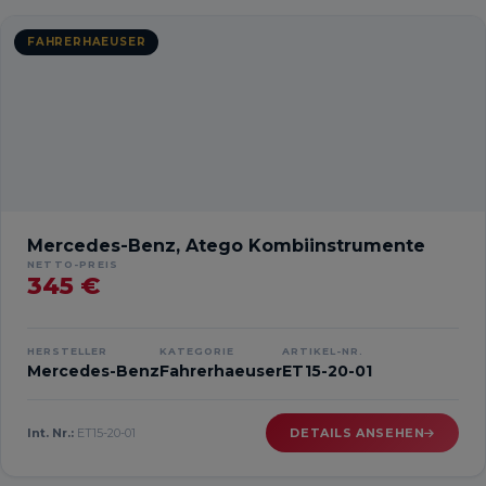
FAHRERHAEUSER
Mercedes-Benz, Atego Kombiinstrumente
NETTO-PREIS
345 €
HERSTELLER
KATEGORIE
ARTIKEL-NR.
Mercedes-Benz
Fahrerhaeuser
ET15-20-01
Int. Nr.:
ET15-20-01
DETAILS ANSEHEN