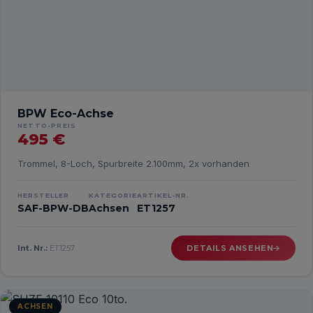
BPW Eco-Achse
NETTO-PREIS
495 €
Trommel, 8-Loch, Spurbreite 2.100mm, 2x vorhanden
HERSTELLER
KATEGORIE
ARTIKEL-NR.
SAF-BPW-DB
Achsen
ET1257
Int. Nr.:
ET1257
DETAILS ANSEHEN
ACHSEN