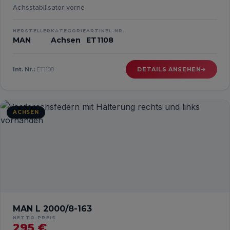
Achsstabilisator vorne
HERSTELLER
KATEGORIE
ARTIKEL-NR.
MAN
Achsen
ET1108
Int. Nr.:
ET1108
DETAILS ANSEHEN
ACHSEN
MAN L 2000/8-163
NETTO-PREIS
295 €