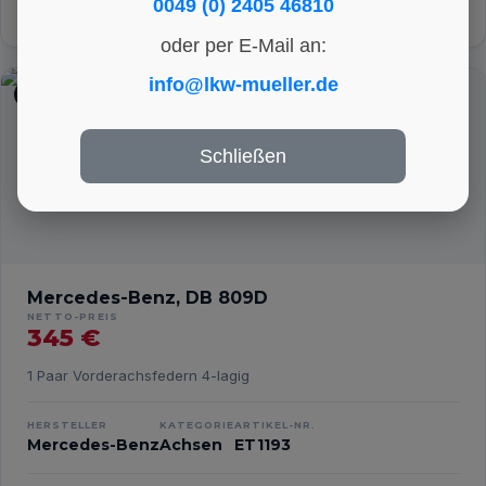
0049 (0) 2405 46810
Int. Nr.:
ET1203
DETAILS ANSEHEN
oder per E-Mail an:
info@lkw-mueller.de
ACHSEN
Schließen
Mercedes-Benz, DB 809D
NETTO-PREIS
345 €
1 Paar Vorderachsfedern 4-lagig
HERSTELLER
KATEGORIE
ARTIKEL-NR.
Mercedes-Benz
Achsen
ET1193