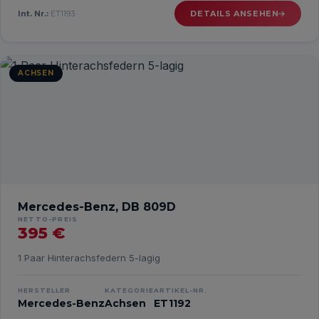
Int. Nr.:
ET1193
DETAILS ANSEHEN
ACHSEN
Mercedes-Benz, DB 809D
NETTO-PREIS
395 €
1 Paar Hinterachsfedern 5-lagig
HERSTELLER
KATEGORIE
ARTIKEL-NR.
Mercedes-Benz
Achsen
ET1192