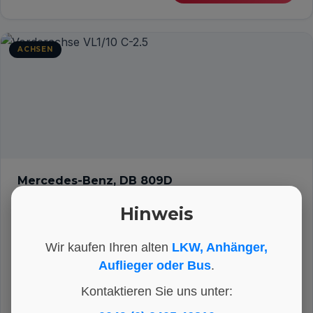
ACHSEN
Mercedes-Benz, DB 809D
NETTO-PREIS
995 €
Hinweis
Vorderachse VL1/10 C-2.5
Wir kaufen Ihren alten
LKW, Anhänger,
HERSTELLER
KATEGORIE
ARTIKEL-NR.
Auflieger oder Bus
.
Mercedes-Benz
Achsen
ET1203
Kontaktieren Sie uns unter: