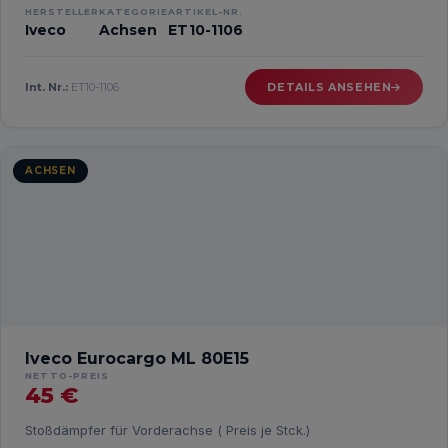
HERSTELLER
KATEGORIE
ARTIKEL-NR.
Iveco
Achsen
ET10-1106
Int. Nr.:
ET10-1106
DETAILS ANSEHEN
ACHSEN
Iveco Eurocargo ML 80E15
NETTO-PREIS
45 €
Stoßdämpfer für Vorderachse ( Preis je Stck.)