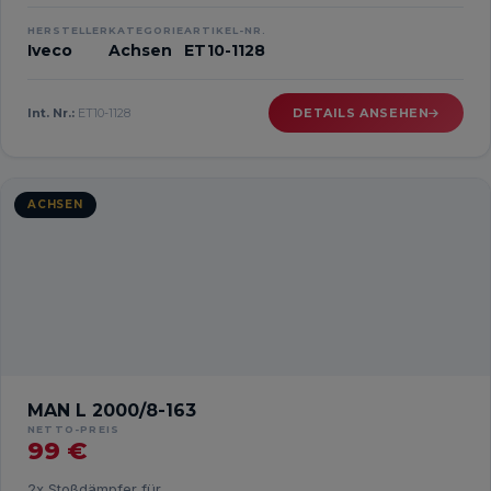
HERSTELLER
KATEGORIE
ARTIKEL-NR.
Iveco
Achsen
ET10-1128
Int. Nr.:
ET10-1128
DETAILS ANSEHEN
ACHSEN
MAN L 2000/8-163
NETTO-PREIS
99 €
2x Stoßdämpfer für