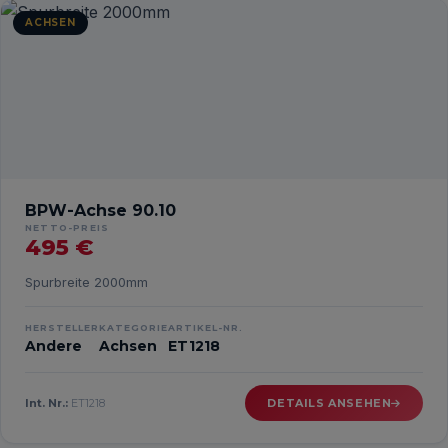
ACHSEN
BPW-Achse 90.10
NETTO-PREIS
495 €
Spurbreite 2000mm
HERSTELLER
KATEGORIE
ARTIKEL-NR.
Andere
Achsen
ET1218
Int. Nr.:
ET1218
DETAILS ANSEHEN