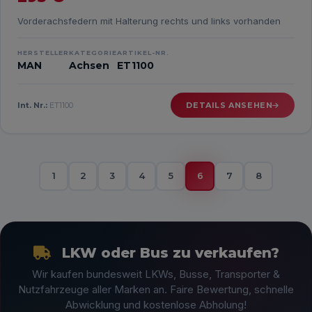
Vorderachsfedern mit Halterung rechts und links vorhanden
HERSTELLER
KATEGORIE
ARTIKEL-NR.
MAN
Achsen
ET1100
Int. Nr.:
ET1100
DETAILS ANSEHEN
1
2
3
4
5
6
7
8
LKW oder Bus zu verkaufen?
Wir kaufen bundesweit LKWs, Busse, Transporter &
Nutzfahrzeuge aller Marken an. Faire Bewertung, schnelle
Abwicklung und kostenlose Abholung!