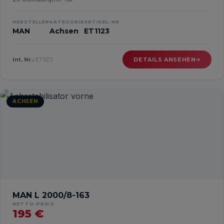
HERSTELLER
KATEGORIE
ARTIKEL-NR.
MAN
Achsen
ET1123
Int. Nr.:
ET1123
DETAILS ANSEHEN
ACHSEN
MAN L 2000/8-163
NETTO-PREIS
195 €